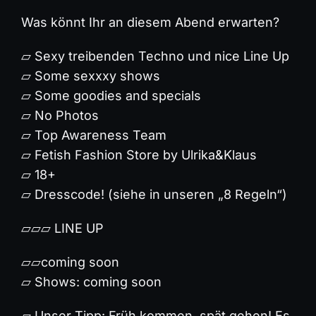
Was könnt Ihr an diesem Abend erwarten?
⏥ Sexy treibenden Techno und nice Line Up
⏥ Some sexxxy shows
⏥ Some goodies and specials
⏥ No Photos
⏥ Top Awareness Team
⏥ Fetish Fashion Store by Ulrika&Klaus
⏥ 18+
⏥ Dresscode! (siehe in unseren „8 Regeln“)
⏥⏥⏥ LINE UP
⏥⏥coming soon
⏥ Shows: coming soon
⏥ Unser Tipp: Früh kommen, spät gehen! Es