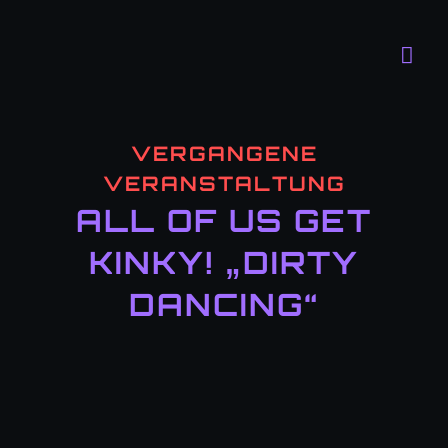
Zum
Inhalt
Tog
springen
Navi
Progr
VERGANGENE
Der Cl
VERANSTALTUNG
ALL OF US GET
FAQ
KINKY! „DIRTY
Kontak
DANCING“