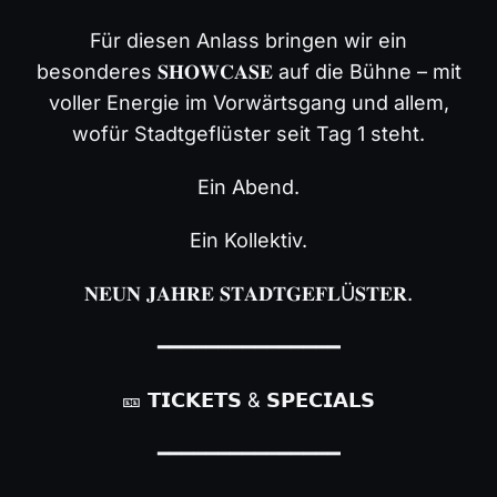
Für diesen Anlass bringen wir ein
besonderes 𝐒𝐇𝐎𝐖𝐂𝐀𝐒𝐄 auf die Bühne – mit
voller Energie im Vorwärtsgang und allem,
wofür Stadtgeflüster seit Tag 1 steht.
Ein Abend.
Ein Kollektiv.
𝐍𝐄𝐔𝐍 𝐉𝐀𝐇𝐑𝐄 𝐒𝐓𝐀𝐃𝐓𝐆𝐄𝐅𝐋Ü𝐒𝐓𝐄𝐑.
━━━━━━━━━━━━━━━
🎫 𝗧𝗜𝗖𝗞𝗘𝗧𝗦 & 𝗦𝗣𝗘𝗖𝗜𝗔𝗟𝗦
━━━━━━━━━━━━━━━