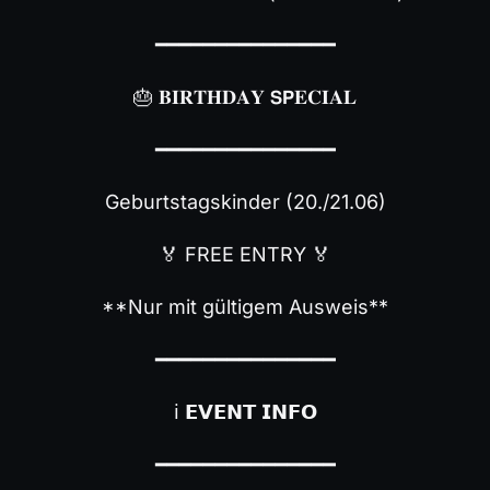
━━━━━━━━━━━━━━━
🎂 𝐁𝐈𝐑𝐓𝐇𝐃𝐀𝐘 𝗦𝗣𝐄𝐂𝐈𝐀𝐋
━━━━━━━━━━━━━━━
Geburtstagskinder (20./21.06)
🏅 FREE ENTRY 🏅
**Nur mit gültigem Ausweis**
━━━━━━━━━━━━━━━
ℹ️ 𝗘𝗩𝗘𝗡𝗧 𝗜𝗡𝗙𝗢
━━━━━━━━━━━━━━━