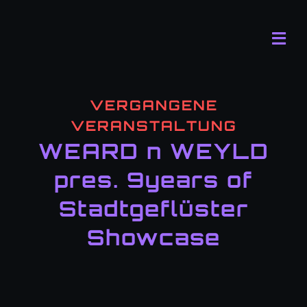
Zum
Inhalt
Tog
springen
Navi
Progr
VERGANGENE
Der Cl
VERANSTALTUNG
WEARD n WEYLD
FAQ
pres. 9years of
Kontak
Stadtgeflüster
Showcase