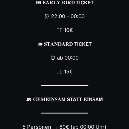
🎟 𝐄𝐀𝐑𝐋𝐘 𝐁𝐈𝐑𝐃 𝗧𝗜𝗖𝗞𝗘𝗧
⏰ 22:00 – 00:00
👉🏼 10€
🎟 𝐒𝐓𝐀𝐍𝐃𝐀𝐑𝐃 𝗧𝗜𝗖𝗞𝗘𝗧
⏰ ab 00:00
👉🏼 15€
━━━━━━━━━━━━━━━
👥 𝐆𝐄𝐌𝐄𝐈𝐍𝐒𝐀𝗠 𝗦𝗧𝗔𝗧𝗧 𝐄𝐈𝗡𝐒𝗔𝗠
━━━━━━━━━━━━━━━
5 Personen → 60€ (ab 00:00 Uhr)