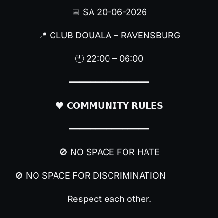
📅 SA 20-06-2026
📍 CLUB DOUALA – RAVENSBURG
🕙 22:00 – 06:00
━━━━━━━━━━━━━━━
🖤 𝗖𝗢𝗠𝗠𝗨𝗡𝗜𝗧𝗬 𝗥𝗨𝗟𝗘𝗦
━━━━━━━━━━━━━━━
🚫 NO SPACE FOR HATE
🚫 NO SPACE FOR DISCRIMINATION
Respect each other.