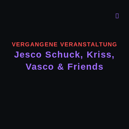
Zum
Inhalt
Togg
springen
Navi
Progra
VERGANGENE VERANSTALTUNG
Der Clu
Jesco Schuck, Kriss,
Vasco & Friends
FAQ
Kontakt