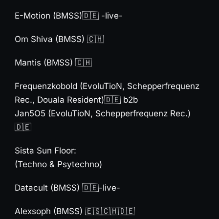
E-Motion
(BMSS)🇩🇪 -live-
Om Shiva
(BMSS) 🇨🇭
Mantis
(BMSS) 🇨🇭
Frequenzkobold (EvoluTioN, Schepperfrequenz
Rec., Douala Resident)🇩🇪 b2b
Jan5O5 (EvoluTioN, Schepperfrequenz Rec.)
🇩🇪
Sista Sun Floor:
(Techno & Psytechno)
Datacult (BMSS) 🇩🇪-live-
Alexsoph
(BMSS) 🇪🇸🇨🇭🇩🇪