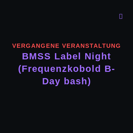
Zum
Inhalt
Togg
springen
Navi
Progra
VERGANGENE VERANSTALTUNG
Der Clu
BMSS Label Night
(Frequenzkobold B-
FAQ
Day bash)
Kontakt