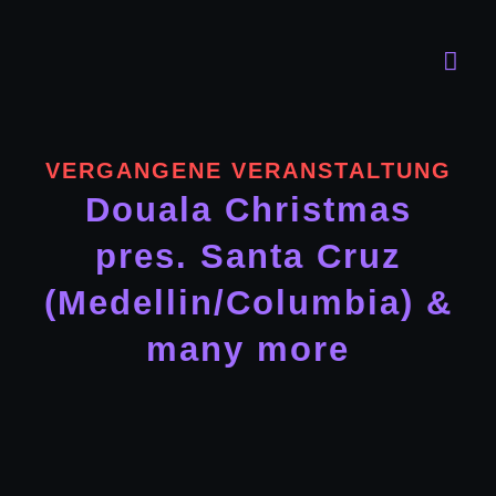
Zum
Inhalt
Togg
springen
Navi
Progra
VERGANGENE VERANSTALTUNG
Der Clu
Douala Christmas
pres. Santa Cruz
FAQ
(Medellin/Columbia) &
Kontakt
many more