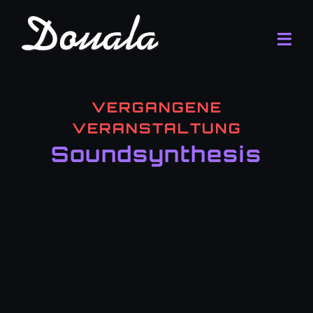
Zum
Inhalt
Tog
springen
Navi
Progr
VERGANGENE
Der Cl
VERANSTALTUNG
Soundsynthesis
FAQ
Kontak